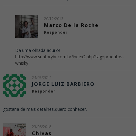
20/12/2013
Marco De la Roche
Responder
Dá uma olhada aqui ó!
http://www.suntorybr.com.br/index2.php?tag=produtos-
whisky
24/07/2014
JORGE LUIZ BARBIERO
Responder
gostaria de mais detalhes,quero conhecer.
23/06/2018
Chivas