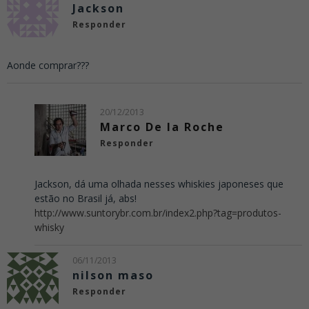
Jackson
Responder
Aonde comprar???
20/12/2013
Marco De la Roche
Responder
Jackson, dá uma olhada nesses whiskies japoneses que
estão no Brasil já, abs!
http://www.suntorybr.com.br/index2.php?tag=produtos-
whisky
06/11/2013
nilson maso
Responder