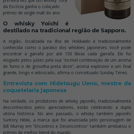
primeira vez que um whisky fora
da Escócia ganha o cobiçado
prêmio de single malt do ano.
O whisky Yoichi é
destilado na tradicional região de Sapporo.
A região, localizada na ilha de Hokkaido é tradicionalmente
conhecida como o paraíso dos whiskies japoneses. Você pode
encontrar a garrafa por até 150 libras cada garrafa. Ele foi
elogiado pelos juízes pela sua “incrível combinação de um aroma
de fumo e de groselha preta doce”, aroma explosivo e um final
grande, longo e adocicado, afirma o conceituado Sunday Times.
Entrevista com Hidetsugu Ueno, mestre da
coquetelaria japonesa
Na verdade, os produtores de whisky japonês, tradicionalmente
desconhecidos pelos apreciadores, estão celebrando a dupla
vitória histórica. No ano passado, o whisky também japonês
Suntory Hibiki, a marca que foi anunciada pelo personagem de
Bill Murray em “Encontros e Desencontros” também arrebatou o
prêmio de melhor blend do mundo.