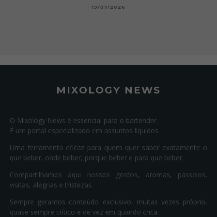
19/07/2026
MIXOLOGY NEWS
O Mixology News é essencial para o bartender.
É um portal especializado em assuntos líquidos.
Uma ferramenta eficaz para quem quer saber exatamente o
que beber, onde beber, porque beber e para que beber.
Compartilhamos aqui nossos gostos, aromas, passeios,
visitas, alegrias e tristezas.
Sempre geramos conteúdo exclusivo, muitas vezes próprio,
quase sempre crítico e de vez em quando crica.