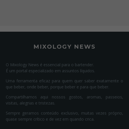
MIXOLOGY NEWS
O Mixology News é essencial para o bartender.
É um portal especializado em assuntos líquidos.
Uma ferramenta eficaz para quem quer saber exatamente o
que beber, onde beber, porque beber e para que beber.
Compartilhamos aqui nossos gostos, aromas, passeios,
visitas, alegrias e tristezas.
Sempre geramos conteúdo exclusivo, muitas vezes próprio,
quase sempre crítico e de vez em quando crica.