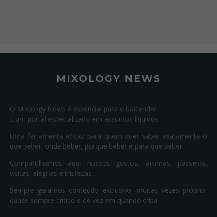
MIXOLOGY NEWS
O Mixology News é essencial para o bartender.
É um portal especializado em assuntos líquidos.
Uma ferramenta eficaz para quem quer saber exatamente o
que beber, onde beber, porque beber e para que beber.
Compartilhamos aqui nossos gostos, aromas, passeios,
visitas, alegrias e tristezas.
Sempre geramos conteúdo exclusivo, muitas vezes próprio,
quase sempre crítico e de vez em quando crica.