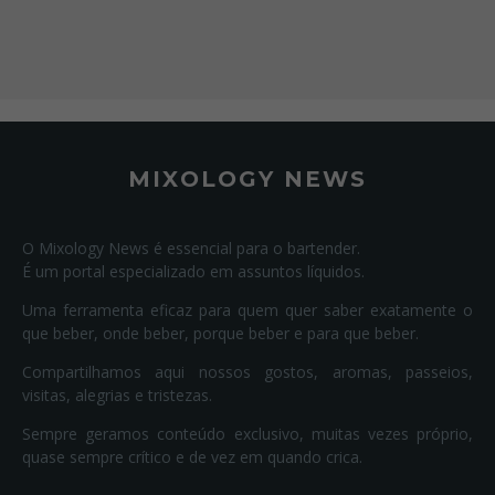
MIXOLOGY NEWS
O Mixology News é essencial para o bartender.
É um portal especializado em assuntos líquidos.
Uma ferramenta eficaz para quem quer saber exatamente o
que beber, onde beber, porque beber e para que beber.
Compartilhamos aqui nossos gostos, aromas, passeios,
visitas, alegrias e tristezas.
Sempre geramos conteúdo exclusivo, muitas vezes próprio,
quase sempre crítico e de vez em quando crica.