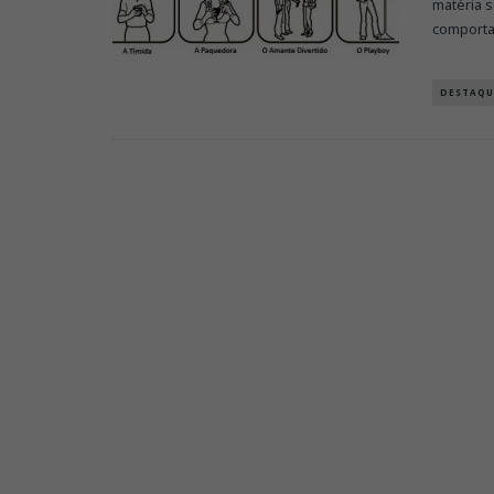
matéria s
comport
DESTAQU