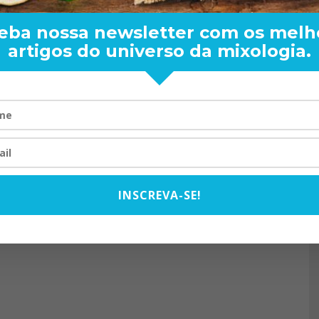
eba nossa newsletter com os melh
artigos do universo da mixologia.
RAND BARTENDER: DE BO
VISTA PARA O MUNDO
20/08/2024
INSCREVA-SE!