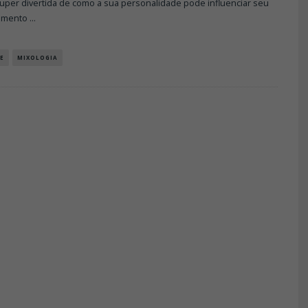
uper divertida de como a sua personalidade pode influenciar seu
amento
...
E
MIXOLOGIA