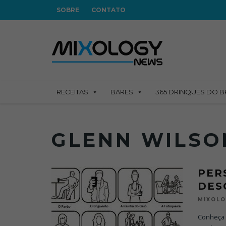
SOBRE
CONTATO
RECEITAS
BARES
365 DRINQUES DO B
GLENN WILSO
PER
DES
MIXOL
Conheça 