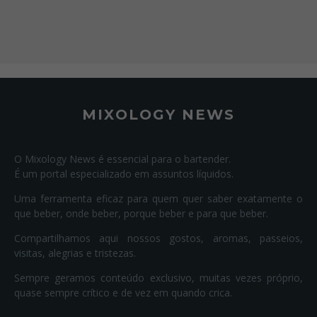
MIXOLOGY NEWS
O Mixology News é essencial para o bartender.
É um portal especializado em assuntos líquidos.
Uma ferramenta eficaz para quem quer saber exatamente o
que beber, onde beber, porque beber e para que beber.
Compartilhamos aqui nossos gostos, aromas, passeios,
visitas, alegrias e tristezas.
Sempre geramos conteúdo exclusivo, muitas vezes próprio,
quase sempre crítico e de vez em quando crica.