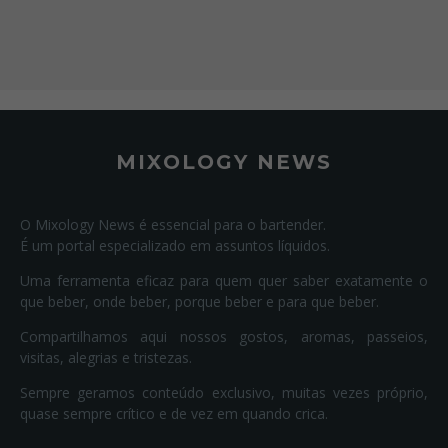
MIXOLOGY NEWS
O Mixology News é essencial para o bartender.
É um portal especializado em assuntos líquidos.
Uma ferramenta eficaz para quem quer saber exatamente o
que beber, onde beber, porque beber e para que beber.
Compartilhamos aqui nossos gostos, aromas, passeios,
visitas, alegrias e tristezas.
Sempre geramos conteúdo exclusivo, muitas vezes próprio,
quase sempre crítico e de vez em quando crica.