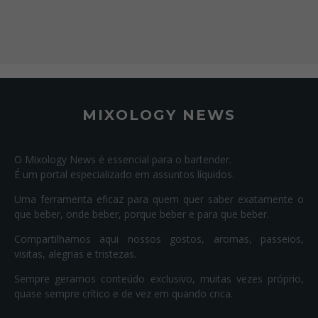
MIXOLOGY NEWS
O Mixology News é essencial para o bartender.
É um portal especializado em assuntos líquidos.
Uma ferramenta eficaz para quem quer saber exatamente o
que beber, onde beber, porque beber e para que beber.
Compartilhamos aqui nossos gostos, aromas, passeios,
visitas, alegrias e tristezas.
Sempre geramos conteúdo exclusivo, muitas vezes próprio,
quase sempre crítico e de vez em quando crica.