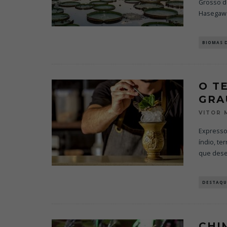
Grosso do
Hasegaw
BIOMAS 
O T
GRA
VITOR 
Expresso 
índio, te
que des
DESTAQU
CHI