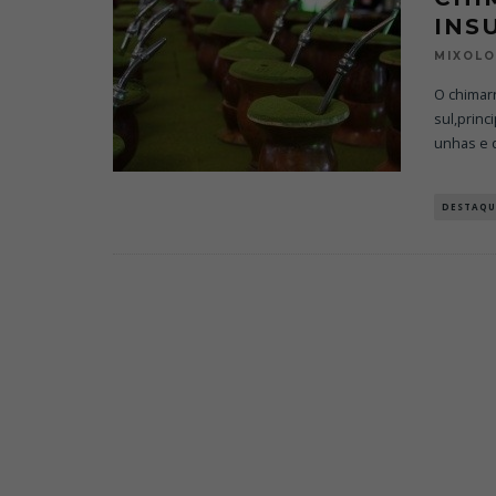
INS
MIXOL
O chimar
sul,prin
unhas e 
DESTAQU