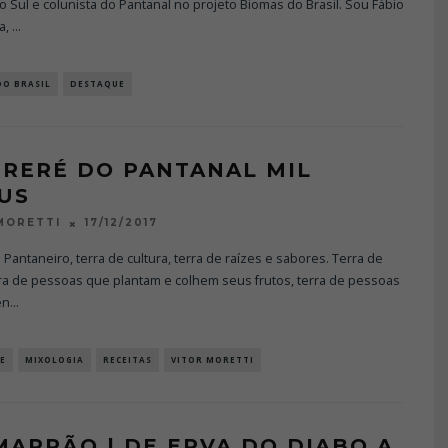
 Sul e colunista do Pantanal no projeto Biomas do Brasil. Sou Fábio
a,
...
DO BRASIL
DESTAQUE
ERERÉ DO PANTANAL MIL
US
17/12/2017
MORETTI
Pantaneiro, terra de cultura, terra de raízes e sabores. Terra de
rra de pessoas que plantam e colhem seus frutos, terra de pessoas
en
...
E
MIXOLOGIA
RECEITAS
VITOR MORETTI
MARRÃO | DE ERVA DO DIABO A