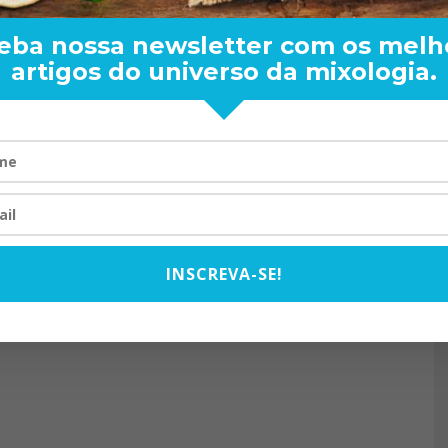
eba nossa newsletter com os melh
artigos do universo da mixologia.
RAND BARTENDER: DE BO
VISTA PARA O MUNDO
20/08/2024
INSCREVA-SE!