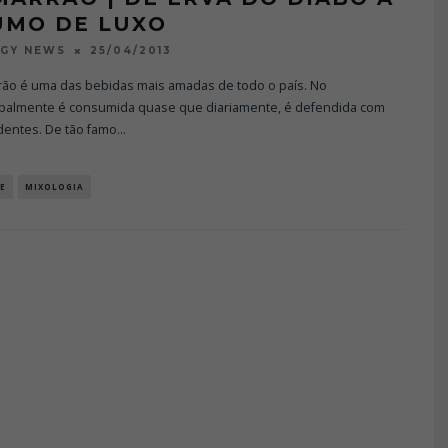
UMO DE LUXO
25/04/2013
OGY NEWS
rão é uma das bebidas mais amadas de todo o país. No
cipalmente é consumida quase que diariamente, é defendida com
dentes. De tão famo
...
E
MIXOLOGIA