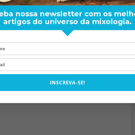
eba nossa newsletter com os melh
artigos do universo da mixologia.
RAND BARTENDER: DE BO
VISTA PARA O MUNDO
20/08/2024
INSCREVA-SE!