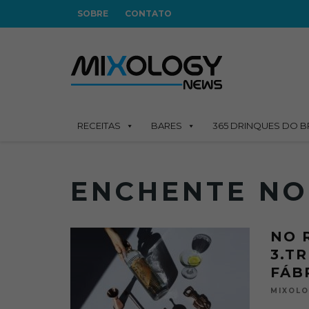
SOBRE
CONTATO
RECEITAS
BARES
365 DRINQUES DO B
ENCHENTE NO
NO 
3.T
FÁB
MIXOL