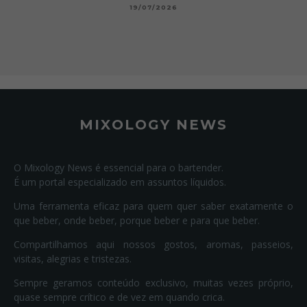
19/07/2026
MIXOLOGY NEWS
O Mixology News é essencial para o bartender.
É um portal especializado em assuntos líquidos.
Uma ferramenta eficaz para quem quer saber exatamente o
que beber, onde beber, porque beber e para que beber.
Compartilhamos aqui nossos gostos, aromas, passeios,
visitas, alegrias e tristezas.
Sempre geramos conteúdo exclusivo, muitas vezes próprio,
quase sempre crítico e de vez em quando crica.