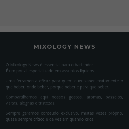
MIXOLOGY NEWS
O Mixology News é essencial para o bartender.
É um portal especializado em assuntos líquidos.
Uma ferramenta eficaz para quem quer saber exatamente o
que beber, onde beber, porque beber e para que beber.
Compartilhamos aqui nossos gostos, aromas, passeios,
visitas, alegrias e tristezas.
Sempre geramos conteúdo exclusivo, muitas vezes próprio,
quase sempre crítico e de vez em quando crica.