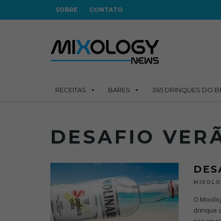
SOBRE
CONTATO
RECEITAS
BARES
365 DRINQUES DO B
DESAFIO VER
DES
MIXOL
O Mixolo
drinque c