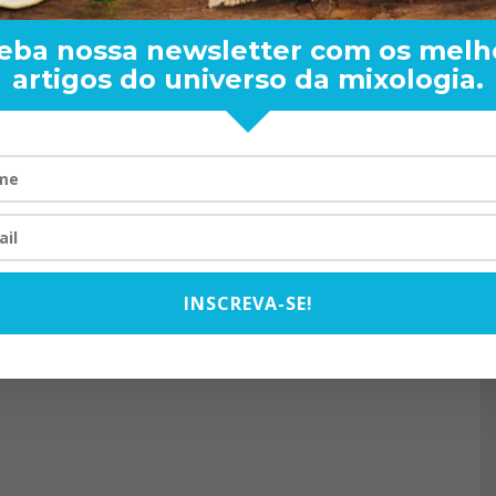
eba nossa newsletter com os melh
artigos do universo da mixologia.
RAND BARTENDER: DE BO
VISTA PARA O MUNDO
20/08/2024
INSCREVA-SE!