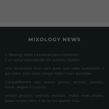
MIXOLOGY NEWS
O Mixology News é essencial para o bartender.
É um portal especializado em assuntos líquidos.
Uma ferramenta eficaz para quem quer saber exatamente o
que beber, onde beber, porque beber e para que beber.
Compartilhamos aqui nossos gostos, aromas, passeios,
visitas, alegrias e tristezas.
Sempre geramos conteúdo exclusivo, muitas vezes próprio,
quase sempre crítico e de vez em quando crica.