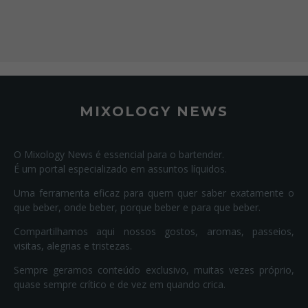
MIXOLOGY NEWS
O Mixology News é essencial para o bartender.
É um portal especializado em assuntos líquidos.
Uma ferramenta eficaz para quem quer saber exatamente o
que beber, onde beber, porque beber e para que beber.
Compartilhamos aqui nossos gostos, aromas, passeios,
visitas, alegrias e tristezas.
Sempre geramos conteúdo exclusivo, muitas vezes próprio,
quase sempre crítico e de vez em quando crica.