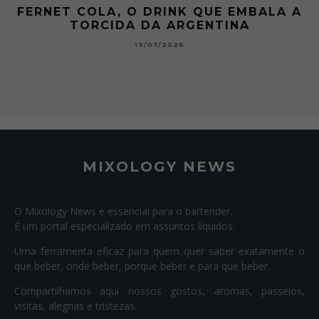
FERNET COLA, O DRINK QUE EMBALA A
TORCIDA DA ARGENTINA
19/07/2026
MIXOLOGY NEWS
O Mixology News é essencial para o bartender.
É um portal especializado em assuntos líquidos.
Uma ferramenta eficaz para quem quer saber exatamente o
que beber, onde beber, porque beber e para que beber.
Compartilhamos aqui nossos gostos, aromas, passeios,
visitas, alegrias e tristezas.