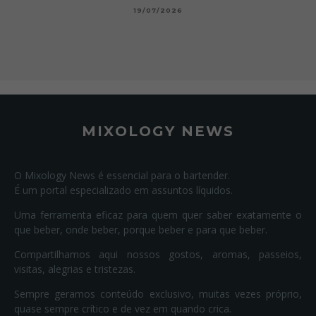
19/07/2026
MIXOLOGY NEWS
O Mixology News é essencial para o bartender.
É um portal especializado em assuntos líquidos.
Uma ferramenta eficaz para quem quer saber exatamente o
que beber, onde beber, porque beber e para que beber.
Compartilhamos aqui nossos gostos, aromas, passeios,
visitas, alegrias e tristezas.
Sempre geramos conteúdo exclusivo, muitas vezes próprio,
quase sempre crítico e de vez em quando crica.