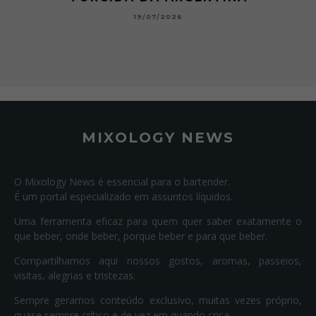
19/07/2026
MIXOLOGY NEWS
O Mixology News é essencial para o bartender.
É um portal especializado em assuntos líquidos.
Uma ferramenta eficaz para quem quer saber exatamente o
que beber, onde beber, porque beber e para que beber.
Compartilhamos aqui nossos gostos, aromas, passeios,
visitas, alegrias e tristezas.
Sempre geramos conteúdo exclusivo, muitas vezes próprio,
quase sempre crítico e de vez em quando crica.