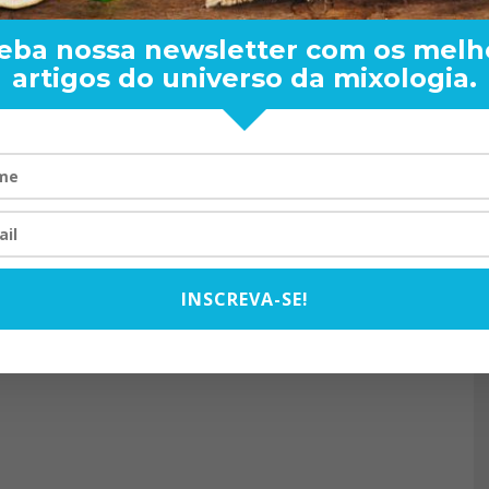
eba nossa newsletter com os melh
artigos do universo da mixologia.
RAND BARTENDER: DE BO
VISTA PARA O MUNDO
20/08/2024
INSCREVA-SE!