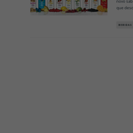
novo sab
que desd
BEBIDAS