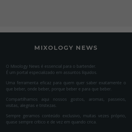
MIXOLOGY NEWS
O Mixology News é essencial para o bartender.
É um portal especializado em assuntos líquidos.
Uma ferramenta eficaz para quem quer saber exatamente o
que beber, onde beber, porque beber e para que beber.
Compartilhamos aqui nossos gostos, aromas, passeios,
visitas, alegrias e tristezas.
Sempre geramos conteúdo exclusivo, muitas vezes próprio,
quase sempre crítico e de vez em quando crica.