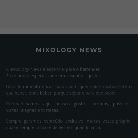
MIXOLOGY NEWS
O Mixology News é essencial para o bartender.
É um portal especializado em assuntos líquidos.
Uma ferramenta eficaz para quem quer saber exatamente o
que beber, onde beber, porque beber e para que beber.
Compartilhamos aqui nossos gostos, aromas, passeios,
visitas, alegrias e tristezas.
Sempre geramos conteúdo exclusivo, muitas vezes próprio,
quase sempre crítico e de vez em quando crica.