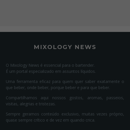
MIXOLOGY NEWS
O Mixology News é essencial para o bartender.
É um portal especializado em assuntos líquidos.
Uma ferramenta eficaz para quem quer saber exatamente o
que beber, onde beber, porque beber e para que beber.
Compartilhamos aqui nossos gostos, aromas, passeios,
visitas, alegrias e tristezas.
Sempre geramos conteúdo exclusivo, muitas vezes próprio,
quase sempre crítico e de vez em quando crica.