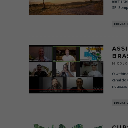
minha ter
SP. Sem
BIOMAS 
ASS
BRA
MIXOL
O webinar
canal do
riquezas
BIOMAS 
CUR