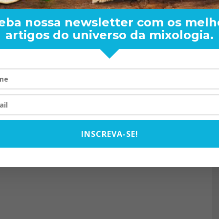
eba nossa newsletter com os melh
artigos do universo da mixologia.
RAND BARTENDER: DE BO
VISTA PARA O MUNDO
20/08/2024
INSCREVA-SE!