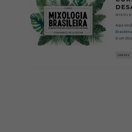
DES
MIXOL
Aqui voc
Brasilei
é um dos
CURSOS