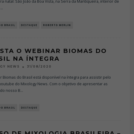
ra natal: São João da Boa Vista, na Serra da Mantiqueira, interior de
p
...
DO BRASIL
DESTAQUE
ROBERTO MERLIN
ISTA O WEBINAR BIOMAS DO
SIL NA ÍNTEGRA
31/08/2020
OGY NEWS
 Biomas do Brasil está disponível na íntegra para assistir pelo
 youtube do Mixology News. Com o objetivo de apresentar as
 do nosso B
...
DO BRASIL
DESTAQUE
SO DE MIXOLOGIA BRASILEIRA –