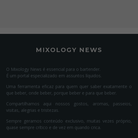
MIXOLOGY NEWS
O Mixology News é essencial para o bartender.
É um portal especializado em assuntos líquidos.
Uma ferramenta eficaz para quem quer saber exatamente o
que beber, onde beber, porque beber e para que beber.
Compartilhamos aqui nossos gostos, aromas, passeios,
visitas, alegrias e tristezas.
Sempre geramos conteúdo exclusivo, muitas vezes próprio,
quase sempre crítico e de vez em quando crica.