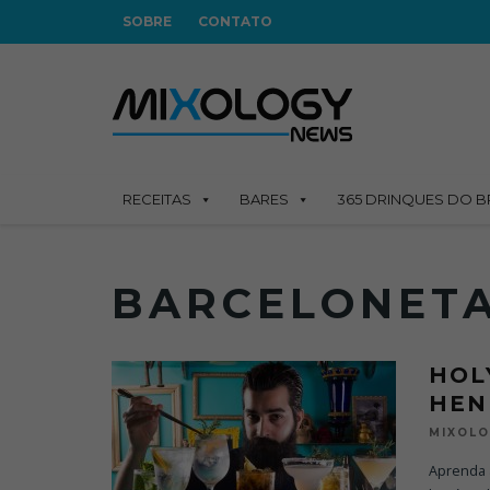
SOBRE
CONTATO
RECEITAS
BARES
365 DRINQUES DO B
BARCELONET
HOL
HEN
MIXOL
Aprenda 