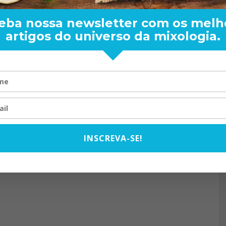
eba nossa newsletter com os melh
artigos do universo da mixologia.
RAND BARTENDER: DE BO
VISTA PARA O MUNDO
20/08/2024
INSCREVA-SE!