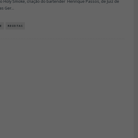
do Holy Smoke, criação do bartender Henrique Passos, de Juiz de
as Ger
...
E
RECEITAS