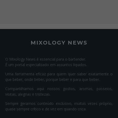
MIXOLOGY NEWS
O Mixology News é essencial para o bartender.
É um portal especializado em assuntos líquidos.
Uma ferramenta eficaz para quem quer saber exatamente o
que beber, onde beber, porque beber e para que beber.
Compartilhamos aqui nossos gostos, aromas, passeios,
visitas, alegrias e tristezas.
Sempre geramos conteúdo exclusivo, muitas vezes próprio,
quase sempre crítico e de vez em quando crica.