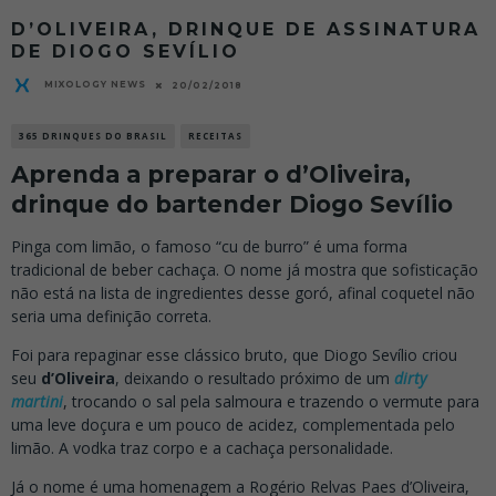
D’OLIVEIRA, DRINQUE DE ASSINATURA
DE DIOGO SEVÍLIO
MIXOLOGY NEWS
20/02/2018
365 DRINQUES DO BRASIL
RECEITAS
Aprenda a preparar o d’Oliveira,
drinque do bartender Diogo Sevílio
Pinga com limão, o famoso “cu de burro” é uma forma
tradicional de beber cachaça. O nome já mostra que sofisticação
não está na lista de ingredientes desse goró, afinal coquetel não
seria uma definição correta.
Foi para repaginar esse clássico bruto, que Diogo Sevílio criou
seu
d’Oliveira
, deixando o resultado próximo de um
dirty
martini
, trocando o sal pela salmoura e trazendo o vermute para
uma leve doçura e um pouco de acidez, complementada pelo
limão. A vodka traz corpo e a cachaça personalidade.
Já o nome é uma homenagem a Rogério Relvas Paes d’Oliveira,