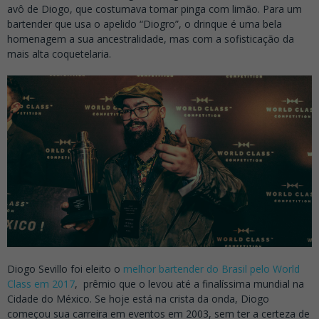
avô de Diogo, que costumava tomar pinga com limão. Para um
bartender que usa o apelido “Diogro”, o drinque é uma bela
homenagem a sua ancestralidade, mas com a sofisticação da
mais alta coquetelaria.
Diogo Sevillo foi eleito o
melhor bartender do Brasil pelo World
Class em 2017
, prêmio que o levou até a finalíssima mundial na
Cidade do México. Se hoje está na crista da onda, Diogo
começou sua carreira em eventos em 2003, sem ter a certeza de