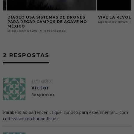
DIAGEO USA SISTEMAS DE DRONES
VIVE LA REVOLUT
PARA REGAR CAMPOS DE AGAVE NO
3
MIXOLOGY NEWS
MÉXICO
09/04/2023
MIXOLOGY NEWS
2 RESPOSTAS
17/11/2010
Victor
Responder
Parabéns ao bartender… fiquei curioso para experimentar… com
certeza vou no bar pedir um!