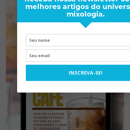
melhores artigos do univer
mixologia.
INSCREVA-SE!