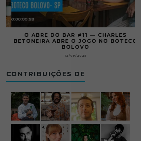
O ABRE DO BAR #11 — CHARLES
O
BETONEIRA ABRE O JOGO NO BOTECO
BOLOVO
12/09/2025
CONTRIBUIÇÕES DE