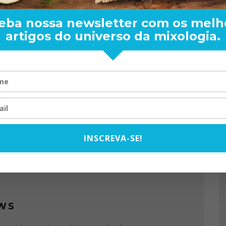
eba nossa newsletter com os melh
artigos do universo da mixologia.
ENDER: DE BOA
TOM OLIVEIRA – ENTREVIS
ARA O MUNDO
EXCLUSIVA
PRÓXIMO ARTIGO
08/2024
07/10/2025
SPEAKEASY – THE BOOK
INSCREVA-SE!
WS