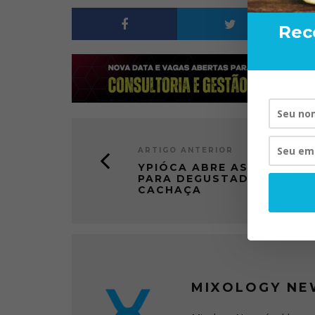
Rec
RAND BART
VISTA P
ARTIGO ANTERIOR
20/
YPIÓCA ABRE AS PORTAS
PARA DEGUSTADORES DE
CACHAÇA
MIXOLOGY NE