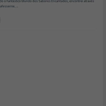
o o Fantástico Mundo dos Sabores Encantados, encontrei através
afesserrie,
...