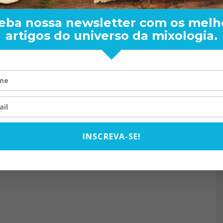
eba nossa newsletter com os melh
artigos do universo da mixologia.
RAND BARTENDER: DE BO
VISTA PARA O MUNDO
20/08/2024
INSCREVA-SE!