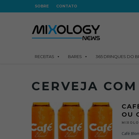
SOBRE
CONTATO
RECEITAS
BARES
365 DRINQUES DO B
CERVEJA COM
CAF
OU 
MIXOL
Café Blon