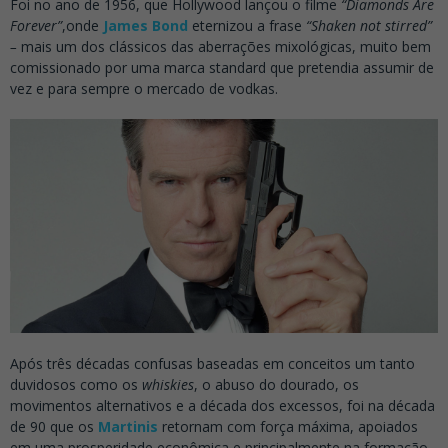
Foi no ano de 1956, que Hollywood lançou o filme
“Diamonds Are
Forever”
,onde
James Bond
eternizou a frase
“Shaken not stirred”
–
mais um dos clássicos das aberrações mixológicas, muito bem
comissionado por uma marca standard que pretendia assumir de
vez e para sempre o mercado de vodkas.
Após três décadas confusas baseadas em conceitos um tanto
duvidosos como os
whiskies
, o abuso do dourado, os
movimentos alternativos e a década dos excessos, foi na década
de 90 que os
Martinis
retornam com força máxima, apoiados
em uma prosperidade econômica e principalmente na formação