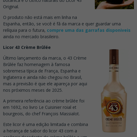
botânica e o citrico naturais do Licor 43
Original.
O produto não está mais em linha na
Espanha, então, se você é fâ da marca e quer guardar uma
relíquia para o futura,
compre uma das garrafas disponiveis
ainda no mercado brasileiro.
Licor 43 Crème Brûlée
Último lançamento da marca, o 43 Crème
Brûlée faz homenagem à famosa
sobremesa típica de França, Espanha e
Inglaterra e ainda não chegou no Brasil,
mas a previsão é que ele apareça por aqui
nos próximos meses de 2025.
A primeira referência ao crème brûlée foi
em 1692, no livro Le Cuisinier roial et
bourgeois, do chef François Massialot.
Este licor é uma edição limitada e combina
a herança de sabor do licor 43 com a