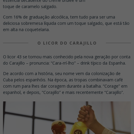
essência decadente do crème brûlée e um
toque de caramelo salgado.
Com 16% de graduação alcoólica, tem tudo para ser uma
deliciosa sobremesa líquida com um toque salgado, que está tão
em alta na coquetelaria.
O LICOR DO CARAJILLO
O licor 43 se tornou mais conhecido pela nova geração por conta
do Carajillo – pronuncia: “Cara-rrí-lho” – drink típico da Espanha.
De acordo com a história, seu nome vem da colonização de
Cuba pelos espanhóis. Na época, as tropas combinavam café
com rum para lhes dar coragem durante a batalha. “Corage” em
espanhol, e depois, “Corajillo” e mais recentemente “Carajillo”.