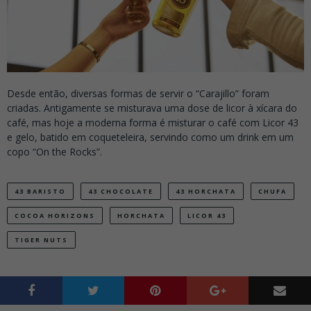
Desde então, diversas formas de servir o “Carajillo” foram
criadas. Antigamente se misturava uma dose de licor à xícara do
café, mas hoje a moderna forma é misturar o café com Licor 43
e gelo, batido em coqueteleira, servindo como um drink em um
copo “On the Rocks”.
43 BARISTO
43 CHOCOLATE
43 HORCHATA
CHUFA
COCOA HORIZONS
HORCHATA
LICOR 43
TIGER NUTS