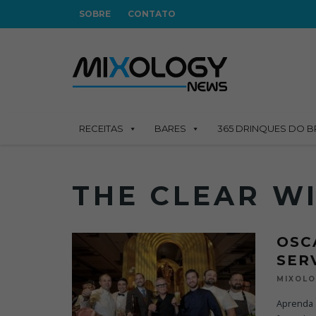
SOBRE
CONTATO
RECEITAS
BARES
365 DRINQUES DO B
THE CLEAR W
OSC
SER
MIXOL
Aprenda a