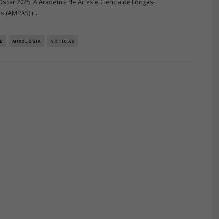
Oscar 2025. A Academia de Artes e Ciência de Longas-
s (AMPAS) r
...
E
MIXOLOGIA
NOTÍCIAS