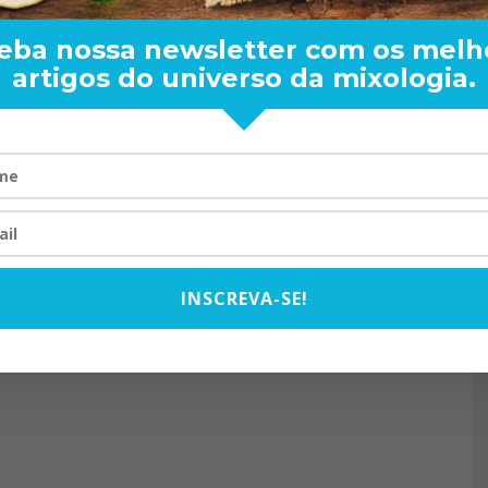
eba nossa newsletter com os melh
artigos do universo da mixologia.
RAND BARTENDER: DE BO
VISTA PARA O MUNDO
20/08/2024
INSCREVA-SE!