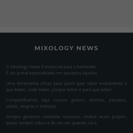
MIXOLOGY NEWS
O Mixology News é essencial para o bartender.
É um portal especializado em assuntos líquidos.
Uma ferramenta eficaz para quem quer saber exatamente o
que beber, onde beber, porque beber e para que beber.
Compartilhamos aqui nossos gostos, aromas, passeios,
visitas, alegrias e tristezas.
Sempre geramos conteúdo exclusivo, muitas vezes próprio,
quase sempre crítico e de vez em quando crica.