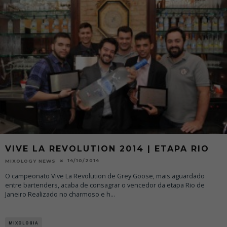
VIVE LA REVOLUTION 2014 | ETAPA RIO
14/10/2014
MIXOLOGY NEWS
O campeonato Vive La Revolution de Grey Goose, mais aguardado
entre bartenders, acaba de consagrar o vencedor da etapa Rio de
Janeiro Realizado no charmoso e h
...
MIXOLOGIA