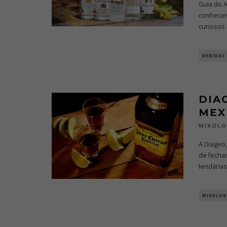
Guia do A
conhecer
curiosos
BEBIDAS
DIA
MEX
MIXOL
A Diageo,
de fecha
lendária
MIXOLOG