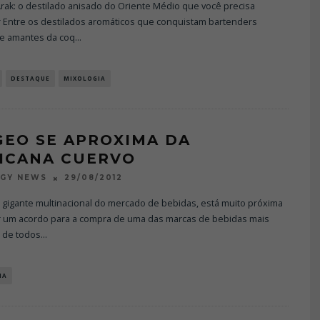
rak: o destilado anisado do Oriente Médio que você precisa
 Entre os destilados aromáticos que conquistam bartenders
 e amantes da coq
...
DESTAQUE
MIXOLOGIA
GEO SE APROXIMA DA
ICANA CUERVO
29/08/2012
OGY NEWS
 gigante multinacional do mercado de bebidas, está muito próxima
r um acordo para a compra de uma das marcas de bebidas mais
s de todos
...
IA