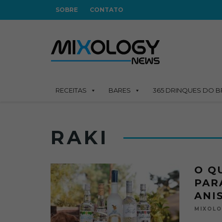
SOBRE
CONTATO
RECEITAS
BARES
365 DRINQUES DO B
RAKI
O Q
PAR
ANI
MIXOL