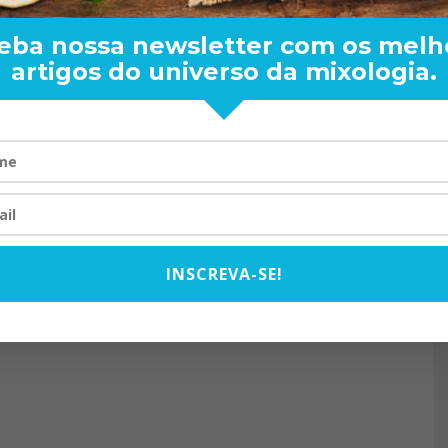
eba nossa newsletter com os melh
artigos do universo da mixologia.
RAND BARTENDER: DE BO
VISTA PARA O MUNDO
20/08/2024
INSCREVA-SE!