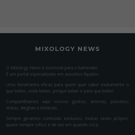
MIXOLOGY NEWS
O Mixology News é essencial para o bartender.
É um portal especializado em assuntos líquidos.
Uma ferramenta eficaz para quem quer saber exatamente o
que beber, onde beber, porque beber e para que beber.
Compartilhamos aqui nossos gostos, aromas, passeios,
visitas, alegrias e tristezas.
Sempre geramos conteúdo exclusivo, muitas vezes próprio,
quase sempre crítico e de vez em quando crica.