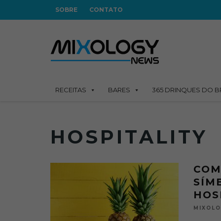
SOBRE
CONTATO
RECEITAS
BARES
365 DRINQUES DO B
HOSPITALITY
COM
SÍM
HOS
MIXOL