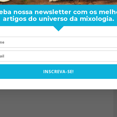
eba nossa newsletter com os melh
artigos do universo da mixologia.
RAND BARTENDER: DE BO
VISTA PARA O MUNDO
20/08/2024
INSCREVA-SE!