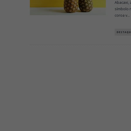
Abacaxi, 
símbolo 
coroa v
...
DESTAQU