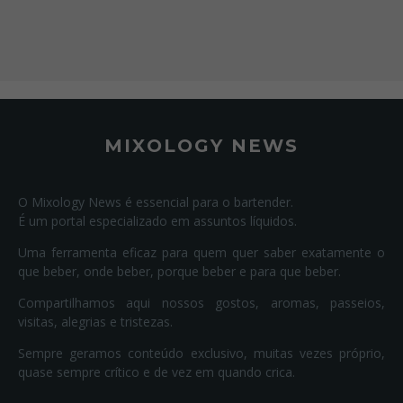
MIXOLOGY NEWS
O Mixology News é essencial para o bartender.
É um portal especializado em assuntos líquidos.
Uma ferramenta eficaz para quem quer saber exatamente o
que beber, onde beber, porque beber e para que beber.
Compartilhamos aqui nossos gostos, aromas, passeios,
visitas, alegrias e tristezas.
Sempre geramos conteúdo exclusivo, muitas vezes próprio,
quase sempre crítico e de vez em quando crica.