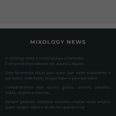
MIXOLOGY NEWS
O Mixology News é essencial para o bartender.
É um portal especializado em assuntos líquidos.
Uma ferramenta eficaz para quem quer saber exatamente o
que beber, onde beber, porque beber e para que beber.
Compartilhamos aqui nossos gostos, aromas, passeios,
visitas, alegrias e tristezas.
Sempre geramos conteúdo exclusivo, muitas vezes próprio,
quase sempre crítico e de vez em quando crica.