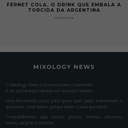
FERNET COLA, O DRINK QUE EMBALA A
TORCIDA DA ARGENTINA
19/07/2026
MIXOLOGY NEWS
O Mixology News é essencial para o bartender.
É um portal especializado em assuntos líquidos.
Uma ferramenta eficaz para quem quer saber exatamente o
que beber, onde beber, porque beber e para que beber.
Compartilhamos aqui nossos gostos, aromas, passeios,
visitas, alegrias e tristezas.