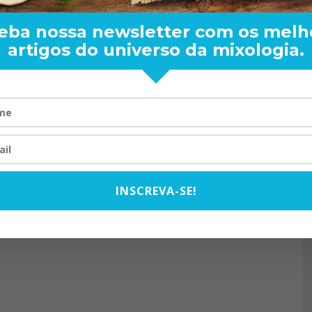
eba nossa newsletter com os melh
artigos do universo da mixologia.
RAND BARTENDER: DE BO
VISTA PARA O MUNDO
20/08/2024
INSCREVA-SE!