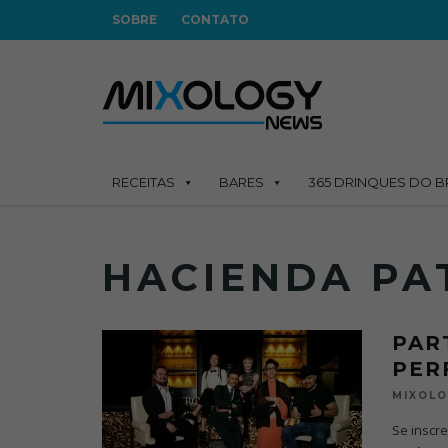
SOBRE
CONTATO
RECEITAS
BARES
365 DRINQUES DO B
HACIENDA PA
PAR
PER
MIXOL
Se inscre