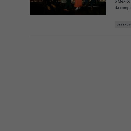
o México 
da comp
DESTAQU