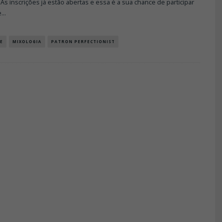
As inscrições já estão abertas e essa é a sua chance de participar
e
...
E
MIXOLOGIA
PATRON PERFECTIONIST