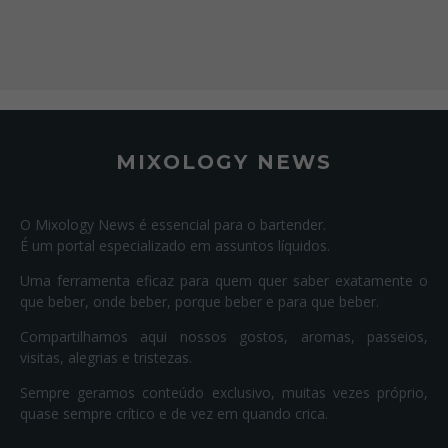
MIXOLOGY NEWS
O Mixology News é essencial para o bartender.
É um portal especializado em assuntos líquidos.
Uma ferramenta eficaz para quem quer saber exatamente o
que beber, onde beber, porque beber e para que beber.
Compartilhamos aqui nossos gostos, aromas, passeios,
visitas, alegrias e tristezas.
Sempre geramos conteúdo exclusivo, muitas vezes próprio,
quase sempre crítico e de vez em quando crica.