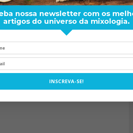
eba nossa newsletter com os melh
artigos do universo da mixologia.
RAND BARTENDER: DE BO
VISTA PARA O MUNDO
20/08/2024
INSCREVA-SE!