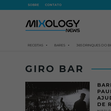
SOBRE
CONTATO
RECEITAS
BARES
365 DRINQUES DO B
GIRO BAR
BAR
PAU
AJU
DE 
MIXOL