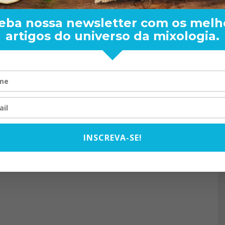
eba nossa newsletter com os melh
artigos do universo da mixologia.
RAND BARTENDER: DE BO
VISTA PARA O MUNDO
20/08/2024
INSCREVA-SE!