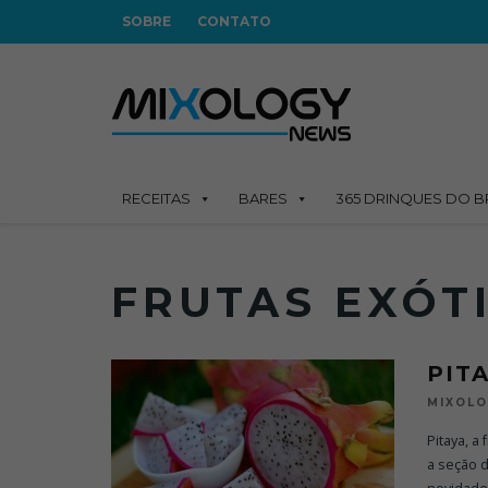
SOBRE
CONTATO
RECEITAS
BARES
365 DRINQUES DO B
FRUTAS EXÓT
PIT
MIXOL
Pitaya, a
a seção 