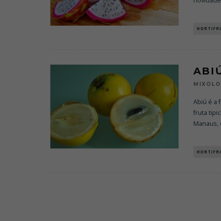
novidade
HORTIFR
ABI
MIXOL
Abiú é a 
fruta tip
Manaus,
HORTIFR