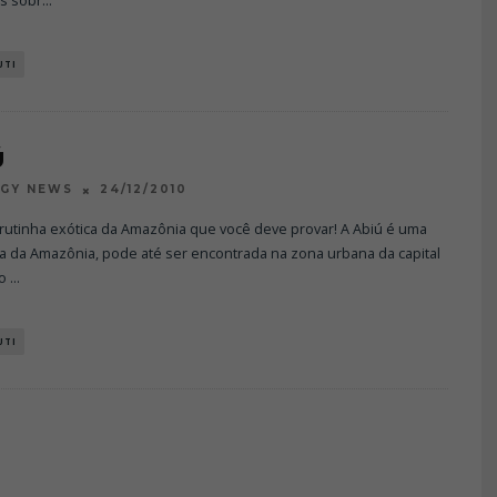
s sobr
...
UTI
Ú
24/12/2010
OGY NEWS
frutinha exótica da Amazônia que você deve provar! A Abiú é uma
ica da Amazônia, pode até ser encontrada na zona urbana da capital
 o
...
UTI