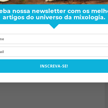
eba nossa newsletter com os melh
artigos do universo da mixologia.
RAND BARTENDER: DE BO
VISTA PARA O MUNDO
20/08/2024
INSCREVA-SE!