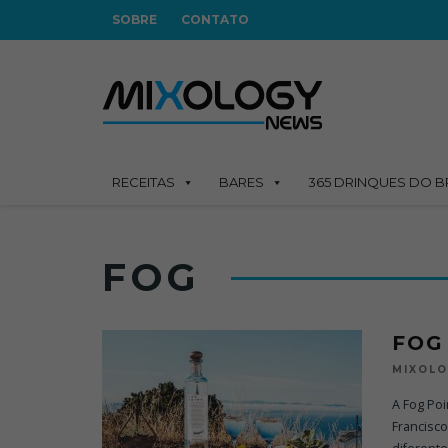
SOBRE
CONTATO
RECEITAS
BARES
365 DRINQUES DO B
FOG
FOG
MIXOL
A Fog Poi
Francisc