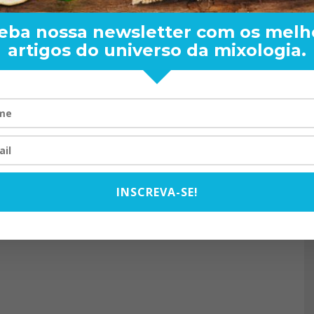
eba nossa newsletter com os melh
artigos do universo da mixologia.
RAND BARTENDER: DE BO
VISTA PARA O MUNDO
20/08/2024
INSCREVA-SE!