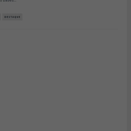
es bases
...
DESTAQUE