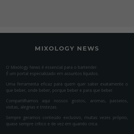
MIXOLOGY NEWS
O Mixology News é essencial para o bartender.
É um portal especializado em assuntos líquidos.
Uma ferramenta eficaz para quem quer saber exatamente o
que beber, onde beber, porque beber e para que beber.
Compartilhamos aqui nossos gostos, aromas, passeios,
visitas, alegrias e tristezas.
Sempre geramos conteúdo exclusivo, muitas vezes próprio,
quase sempre crítico e de vez em quando crica.