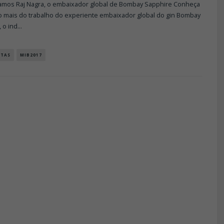
tamos Raj Nagra, o embaixador global de Bombay Sapphire Conheça
 mais do trabalho do experiente embaixador global do gin Bombay
 o ind
...
STAS
MIB2017