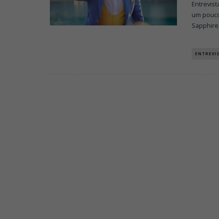
Entrevis
um pouco
Sapphire,
ENTREVI