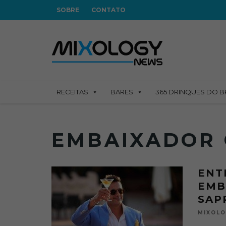
SOBRE
CONTATO
RECEITAS
BARES
365 DRINQUES DO B
EMBAIXADOR
ENT
EMB
SAP
MIXOL