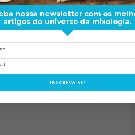
eba nossa newsletter com os melh
artigos do universo da mixologia.
RAND BARTENDER: DE BO
VISTA PARA O MUNDO
20/08/2024
INSCREVA-SE!